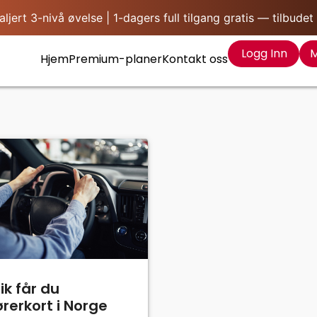
ert 3-nivå øvelse | 1-dagers full tilgang gratis — tilbudet
Logg Inn
M
Hjem
Premium-planer
Kontakt oss
lik får du
ørerkort i Norge