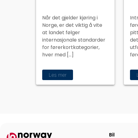
Når det gjelder kjøring i
Int
Norge, er det viktig å vite
før
at landet følger
pit
internasjonale standarder
det
for førerkortkategorier,
utf
hver med […]
før
Les mer
Bil