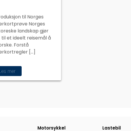
roduksjon til Norges
erkortprøve Norges
toreske landskap gjør
 til et ideelt reisemål å
orske. Forstå
erkortregler […]
Les mer
Motorsykkel
Lastebil