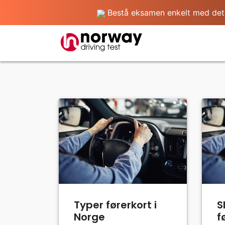
Bestå eksamen enkelt med detalj
Typer førerkort i
S
Norge
f