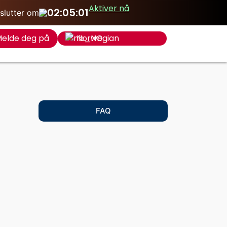
Aktiver nå
02:05:01
 slutter om
Norwegian
elde deg på
FAQ