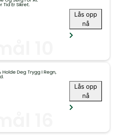
Tid Er Sikret.
Lås opp
nå
mål 10
 Å Holde Deg Trygg I Regn,
d.
Lås opp
nå
mål 16