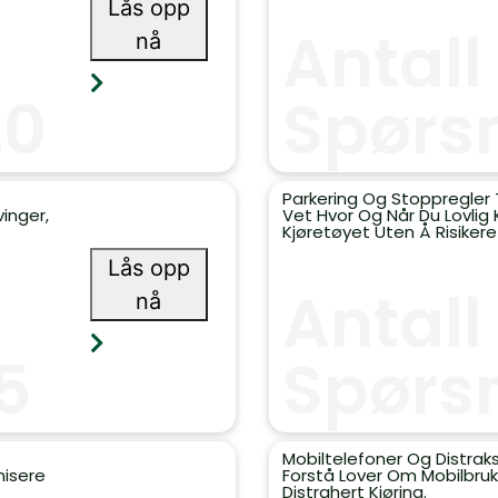
Lås opp
Antall
nå
20
Spørs
Parkering Og Stoppregler 
vinger,
Vet Hvor Og Når Du Lovlig 
Kjøretøyet Uten Å Risikere
Lås opp
Antall
nå
5
Spørs
Mobiltelefoner Og Distrak
nisere
Forstå Lover Om Mobilbruk
Distrahert Kjøring.