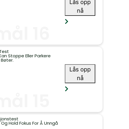
Lås opp
nå
mål 16
Test
Kan Stoppe Eller Parkere
 Bøter.
Lås opp
nå
mål 15
sjonstest
 Og Hold Fokus For Å Unngå