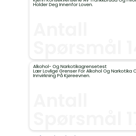
Holder Deg Innenfor Loven.
Antall
Spørsmål 1
Alkohol- Og Narkotikagrensetest
Lær Lovlige Grenser For Alkohol Og Narkotika 
Innvirkning På Kjøreevnen.
Antall
Spørsmål 1