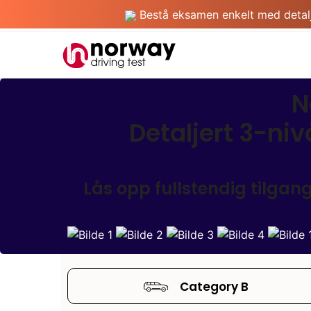
Bestå eksamen enkelt med detaljer
N
Detaljert 3-ni
Lås opp fullstendig tilgan
Category B