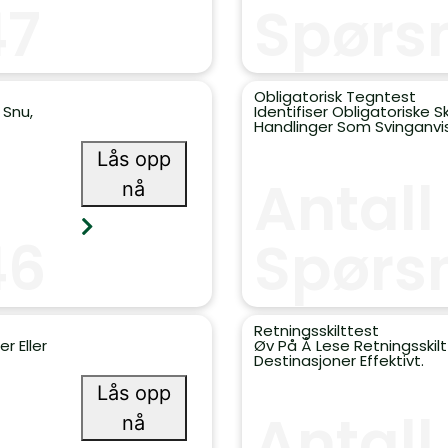
47
Spørs
Obligatorisk Tegntest
 Snu,
Identifiser Obligatoriske S
Handlinger Som Svinganvisn
Lås opp
Antall
nå
46
Spørs
Retningsskilttest
r Eller
Øv På Å Lese Retningsskilt
Destinasjoner Effektivt.
Lås opp
Antall
nå