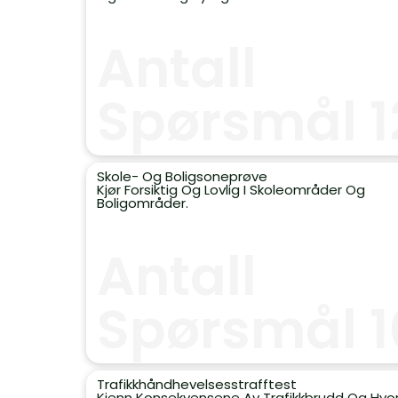
Antall
Spørsmål 1
Skole- Og Boligsoneprøve
Kjør Forsiktig Og Lovlig I Skoleområder Og
Boligområder.
Antall
Spørsmål 1
Trafikkhåndhevelsesstrafftest
Kjenn Konsekvensene Av Trafikkbrudd Og Hvo