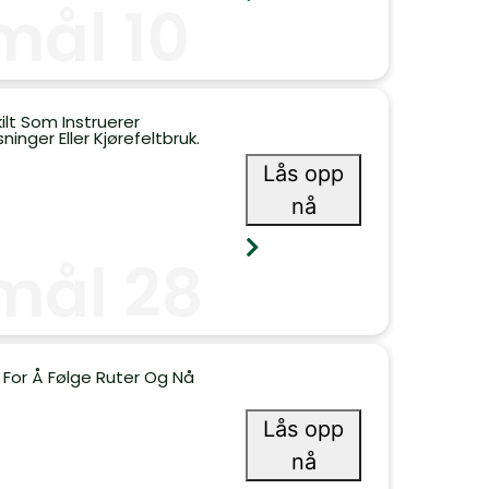
mål 10
kilt Som Instruerer
inger Eller Kjørefeltbruk.
Lås opp
nå
mål 28
 For Å Følge Ruter Og Nå
Lås opp
nå