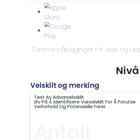
Samme pålogginger for web og ap
Nivå
Veiskilt og merking
Test Av Advarselsskilt
Øv På Å Identifisere Varselskilt For Å Forutse
Veiforhold Og Potensielle Farer.
Antall