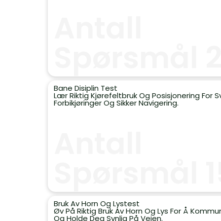
Antall
Spørsmål 
Bane Disiplin Test
Lær Riktig Kjørefeltbruk Og Posisjonering For S
Forbikjøringer Og Sikker Navigering.
Antall
Spørsmål 1
Bruk Av Horn Og Lystest
Øv På Riktig Bruk Av Horn Og Lys For Å Kommu
Og Holde Deg Synlig På Veien.