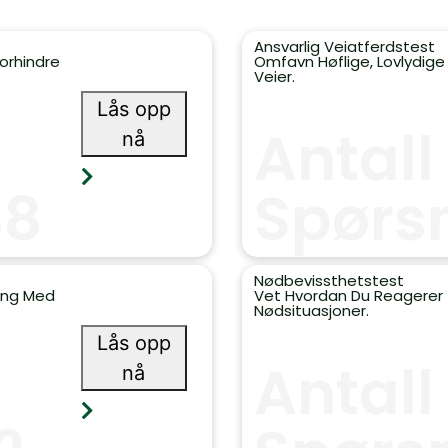
Ansvarlig Veiatferdstest
Forhindre
Omfavn Høflige, Lovlydige
Veier.
Lås opp
Antall
nå
38
Spørs
Nødbevissthetstest
reng Med
Vet Hvordan Du Reagerer T
Nødsituasjoner.
Lås opp
Antall
nå