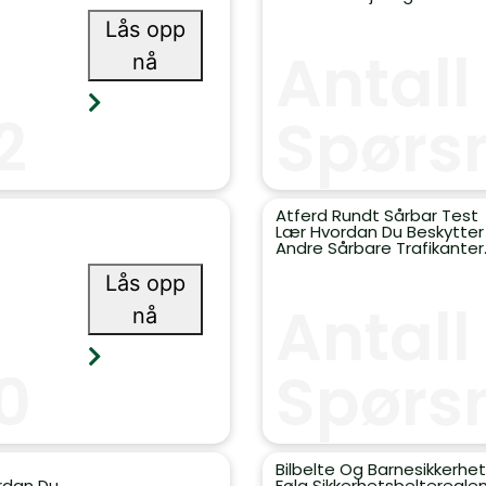
Lås opp
Antall
nå
2
Spørsm
Atferd Rundt Sårbar Test
Lær Hvordan Du Beskytter 
Andre Sårbare Trafikanter
Lås opp
Antall
nå
0
Spørs
Bilbelte Og Barnesikkerhe
rdan Du
Følg Sikkerhetsbelteregle