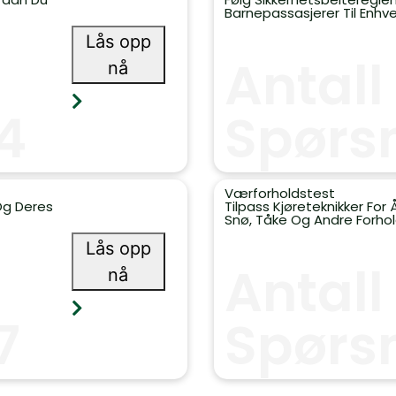
Barnepassasjerer Til Enhver 
Lås opp
Antall
nå
4
Spørs
Værforholdstest
Og Deres
Tilpass Kjøreteknikker For
Snø, Tåke Og Andre Forhol
Lås opp
Antall
nå
7
Spørs