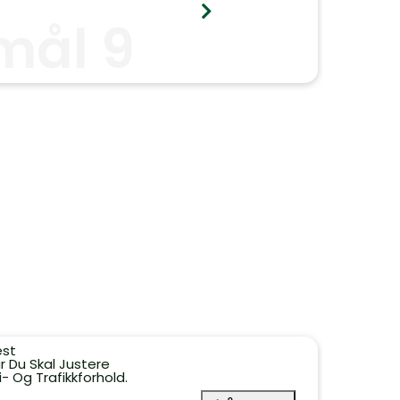
mål 9
est
r Du Skal Justere
- Og Trafikkforhold.