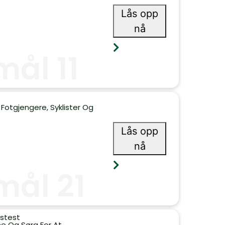
Lås opp
nå
ål 11
Fotgjengere, Syklister Og
.
Lås opp
nå
mål 21
tstest
ne Og Sørg For At