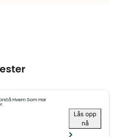
ester
Å Forstå Hvem Som Har
r.
Lås opp
nå