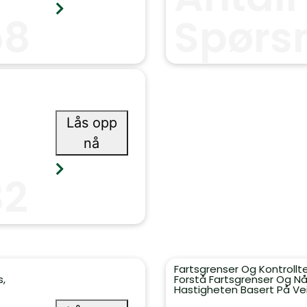
58
Spørs
Lås opp
nå
82
Fartsgrenser Og Kontrollt
s,
Forstå Fartsgrenser Og Nå
Hastigheten Basert På Vei