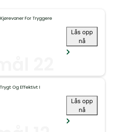
 Kjørevaner For Tryggere
Lås opp
nå
mål 22
rygt Og Effektivt I
Lås opp
nå