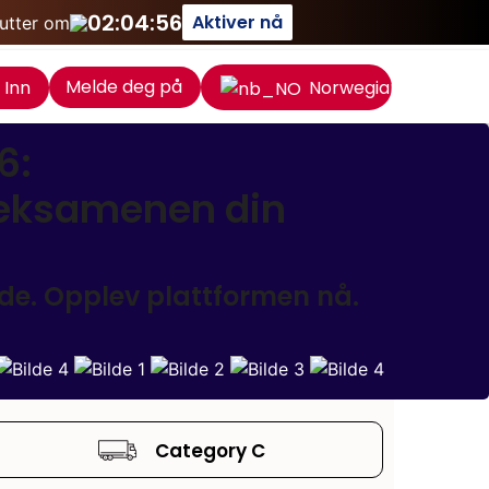
02:04:56
Aktiver nå
lutter om
Melde deg på
 Inn
Norwegian
6:
rieksamenen din
ode. Opplev plattformen nå.
Category C