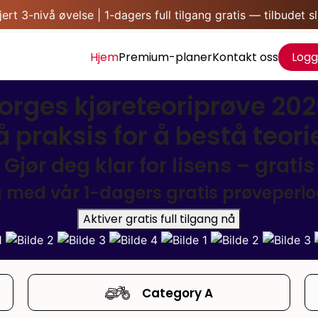
t 3-nivå øvelse | 1-dagers full tilgang gratis — tilbudet s
Hjem
Premium-planer
Kontakt oss
Logg
orges kjøreteoriprøve 202
vå praksis for å bestå teo
Gjør deg klar for lisens – gratis
g med vår 1-dagers gratis prøveperi
Aktiver gratis full tilgang nå
Category A