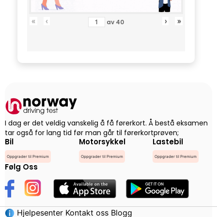
«
‹
›
»
av
40
I dag er det veldig vanskelig å få førerkort. Å bestå eksamen
tar også for lang tid før man går til førerkortprøven;
Bil
Motorsykkel
Lastebil
Oppgrader til Premium
Oppgrader til Premium
Oppgrader til Premium
Følg Oss
Hjelpesenter
Kontakt oss
Blogg