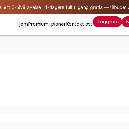
ert 3-nivå øvelse | 1-dagers full tilgang gratis — tilbudet 
Logg Inn
M
Hjem
Premium-planer
Kontakt oss