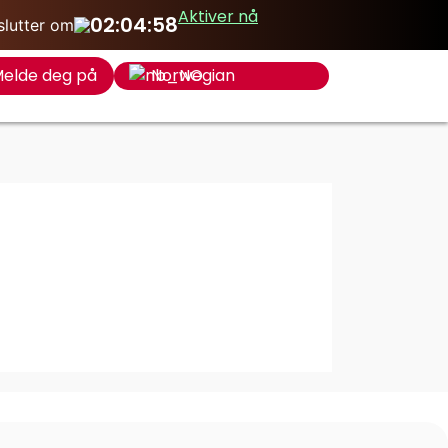
Aktiver nå
02:04:58
slutter om
Norwegian
elde deg på